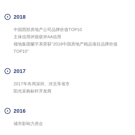
2018
中国西部房地产公司品牌价值TOP10
主体信用评级获评AA信用
领地集团蘭字系荣获“2018中国房地产精品项目品牌价值
TOP10"
2017
2017年布局深圳、河北等省市
阳光采购标杆开发商
2016
城市影响力房企