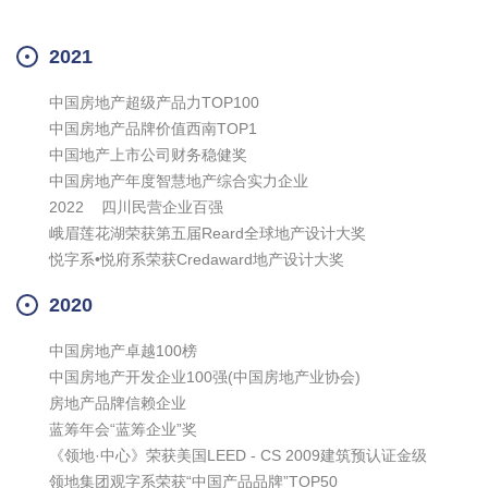
2021
中国房地产超级产品力TOP100   
中国房地产品牌价值西南TOP1    
中国地产上市公司财务稳健奖
中国房地产年度智慧地产综合实力企业
2022    四川民营企业百强 
峨眉莲花湖荣获第五届Reard全球地产设计大奖
悦字系•悦府系荣获Credaward地产设计大奖 
2020
中国房地产卓越100榜
中国房地产开发企业100强(中国房地产业协会)
房地产品牌信赖企业
蓝筹年会“蓝筹企业”奖
《领地·中心》荣获美国LEED - CS 2009建筑预认证金级
领地集团观字系荣获“中国产品品牌”TOP50